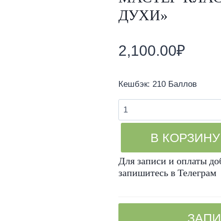
ДУХИ»
2,100.00
₽
Кешбэк:
210 Баллов
Количество
товара
Мастер-
В КОРЗИНУ
класс
"Твердые
Для записи и оплаты до
запишитесь в Телеграм
эко-
духи"
ЗАПИ