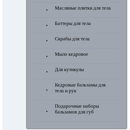
Масляные плитки для тела
Баттеры для тела
Скрабы для тела
Мыло кедровое
Для кутикулы
Кедровые бальзамы для
тела и рук
Подарочные наборы
бальзамов для губ