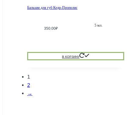
Бальзам для губ Кедр-Прополис
5 мл.
350.00
₽
В КОРЗИНУ
1
2
→