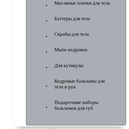
Масляные плитки для тела
Баттеры для тела
Скрабы для тела
Мыло кедровое
Для кутикулы
Кедровые бальзамы для
тела и рук
Подарочные наборы
бальзамов для губ