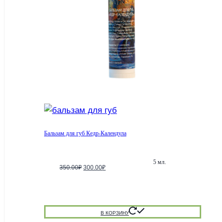
Бальзам для губ Кедр-Календула
5 мл.
Первоначальная
Текущая
350.00
₽
300.00
₽
цена
цена:
составляла
300.00₽.
350.00₽.
В КОРЗИНУ